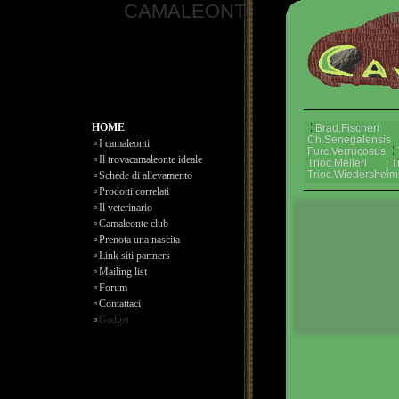
CAMALEONTI
HOME
Brad.Fischeri
Ch.Senegalensis
I camaleonti
Furc.Verrucosus
Il trovacamaleonte ideale
Trioc.Melleri
T
Trioc.Wiedersheim
Schede di allevamento
Prodotti correlati
Il veterinario
Camaleonte club
Prenota una nascita
Link siti partners
Mailing list
Forum
Contattaci
Gadget