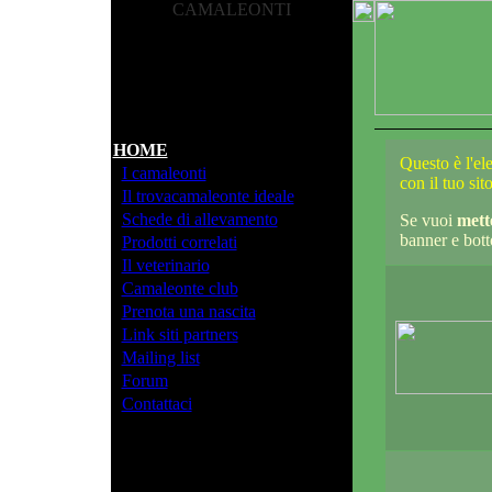
CAMALEONTI
HOME
Questo è l'ele
I camaleonti
con il tuo sito
Il trovacamaleonte ideale
Schede di allevamento
Se vuoi
met
banner e bott
Prodotti correlati
Il veterinario
Camaleonte club
Prenota una nascita
Link siti partners
Mailing list
Forum
Contattaci
Gadget