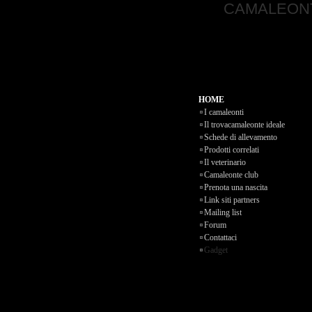
CAMALEON
HOME
I camaleonti
Il trovacamaleonte ideale
Schede di allevamento
Prodotti correlati
Il veterinario
Camaleonte club
Prenota una nascita
Link siti partners
Mailing list
Forum
Contattaci
Gadget