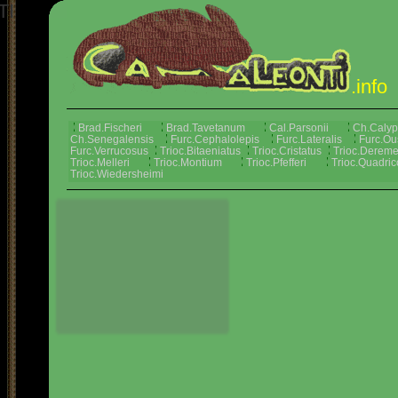
TI
.info
Brad.Fischeri
Brad.Tavetanum
Cal.Parsonii
Ch.Calyp
Ch.Senegalensis
Furc.Cephalolepis
Furc.Lateralis
Furc.Ous
Furc.Verrucosus
Trioc.Bitaeniatus
Trioc.Cristatus
Trioc.Dereme
Trioc.Melleri
Trioc.Montium
Trioc.Pfefferi
Trioc.Quadric
Trioc.Wiedersheimi