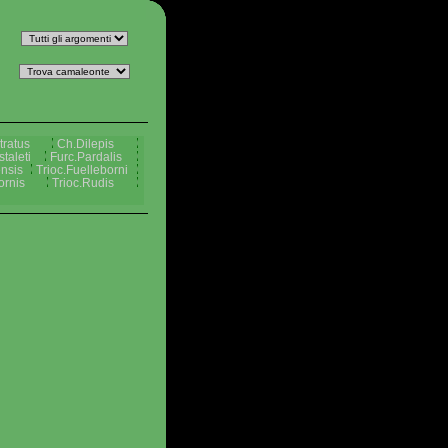
tratus
Ch.Dilepis
taleti
Furc.Pardalis
nsis
Trioc.Fuelleborni
ornis
Trioc.Rudis